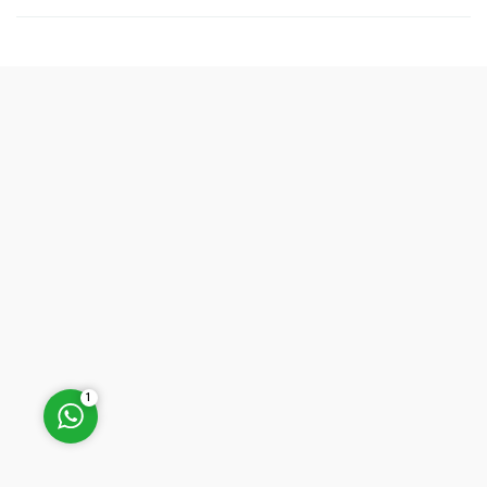
Müşteri Temsilcisi (Halil
Kaygusuz)
Cevap Yaz
1