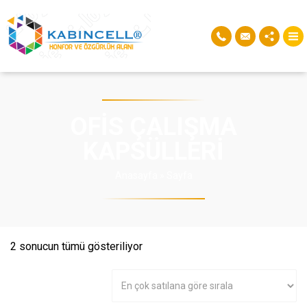
OFIS ÇALIŞMA
KAPSÜLLERI
Anasayfa
»
Sayfa
Popülerliğe
2 sonucun tümü gösteriliyor
göre
sıralandı