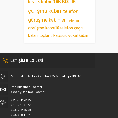
tek kişilik
kişilik kabin
çalışma kabini
telefon
görüşme kabinleri
telefon
görüşme kapsülü
telefon çağrı
kabini
toplantı kapsülü
vokal kabin
İLETİŞİM BİLGİLERİ
Merve Mah. Atatürk Cad. No:226 Sancaktepe/İSTANBUL
info@kabincell.com.tr
export@kabincell.com.tr
0 216 344 34 22
0216 344 34 77
0532 762 36 08
0507 668 41 24