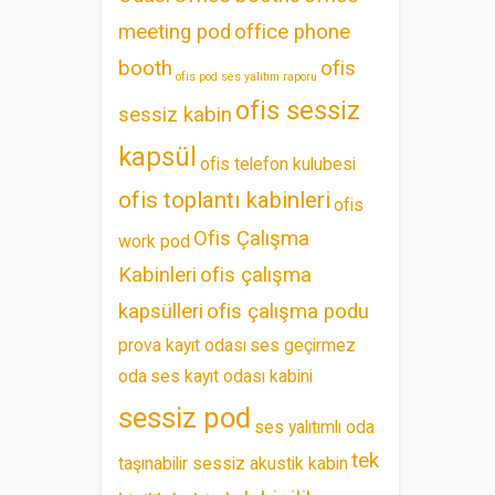
meeting pod
office phone
booth
ofis
ofis pod ses yalıtım raporu
ofis sessiz
sessiz kabin
kapsül
ofis telefon kulubesi
ofis toplantı kabinleri
ofis
Ofis Çalışma
work pod
Kabinleri
ofis çalışma
kapsülleri
ofis çalışma podu
prova kayıt odası
ses geçirmez
oda
ses kayıt odası kabini
sessiz pod
ses yalıtımlı oda
tek
taşınabilir sessiz akustik kabin