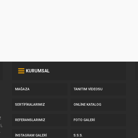
KURUMSAL
MAĞAZA
TANITIM VIDEOSU
SERTIFIKALARIMIZ
ONLINE KATALOG
z
REFERANSLARIMIZ
FOTO GALERI
i,
r
İNSTAGRAM GALERI
S.S.S.