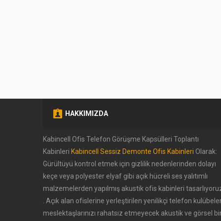
HAKKIMIZDA
Kabincell Ofis Telefon Görüşme Kapsülleri Toplantı
Kabinleri
Kabincell Sessiz Demonte Ofis Kabinleri
Olarak:
Müşteri Temsilcisi (Halil
Gürültüyü kontrol etmek için gizlilik nedenlerinden dolayı
Kaygusuz)
keçe veya polyester elyaf gibi açık hücreli ses yalıtımlı
malzemelerden yapılmış akustik ofis kabinleri tasarlıyoru
. Açık alan ofislerine yerleştirilen yenilikçi telefon kulübeler
meslektaşlarınızı rahatsız etmeyecek akustik ve görsel bi