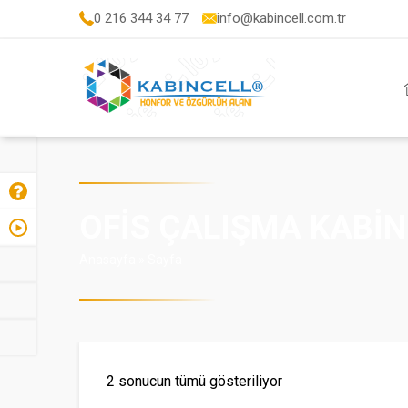
0 216 344 34 77
info@kabincell.com.tr
OFIS ÇALIŞMA KABIN
Anasayfa
»
Sayfa
Popülerliğe
2 sonucun tümü gösteriliyor
göre