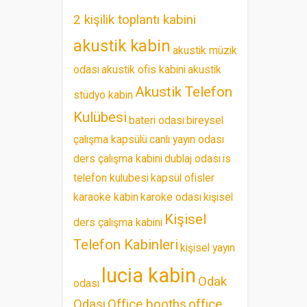
2 kişilik toplantı kabini
akustik kabin
akustik müzik
odası
akustik ofis kabini
akustik
Akustik Telefon
stüdyo kabin
Kulübesi
bateri odası
bireysel
çalışma kapsülü
canlı yayın odası
ders çalışma kabini
dublaj odası
is
telefon kulubesi
kapsül ofisler
karaoke kabin
karoke odası
kişisel
Kişisel
ders çalışma kabini
Telefon Kabinleri
kişisel yayın
lucia kabin
Odak
odası
Odası
Office booths
office