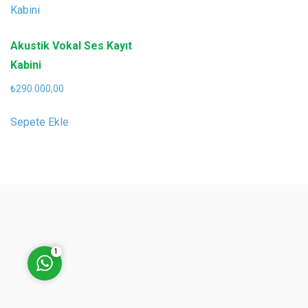
Akustik Vokal Ses Kayıt
Kabini
Müşteri Temsilcisi (Halil
₺
290.000,00
Kaygusuz)
Sepete Ekle
Cevap Yaz
1