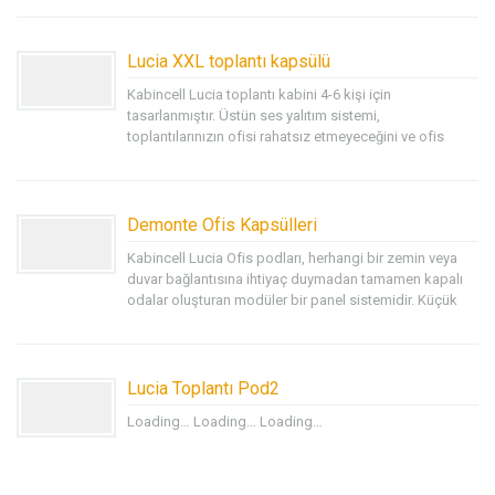
alanıÖzel ve ses geçirmez ofis bölmeleri ve telefon
kabinleri, açık ofis planındaki aksaklıkları en aza
indirmek için hem bireyler hem...
Lucia XXL toplantı kapsülü
Kabincell Lucia toplantı kabini 4-6 kişi için
tasarlanmıştır. Üstün ses yalıtım sistemi,
toplantılarınızın ofisi rahatsız etmeyeceğini ve ofis
gürültüsünün sizi rahatsız etmeyeceğini garanti eder.
Loading… Loading..
Demonte Ofis Kapsülleri
Kabincell Lucia Ofis podları, herhangi bir zemin veya
duvar bağlantısına ihtiyaç duymadan tamamen kapalı
odalar oluşturan modüler bir panel sistemidir. Küçük
mini kapsüller özel bir çalışma alanı veya yüksek
düzeyde akustik alan sağlar.
Müşteri Temsilcisi (Halil
Kaygusuz)
Lucia Toplantı Pod2
Loading… Loading… Loading…