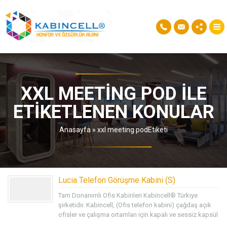
XXL MEETING POD ILE
ETIKETLENEN KONULAR
Anasayfa
»
xxl meeting podEtiketi
Lucia Telefon Görüşme Kabini (S)
Tam Donanımlı Ofis Kabinleri Kabincell® Türkiye
şirketidir. Kabincell, (Ofis telefon kabini) çağdaş açık
ofisler ve çalışma ortamları için kapalı ve sessiz kapsül
kabinler tasarlar ve üretir. Sessiz, özel ve gizli iletişim