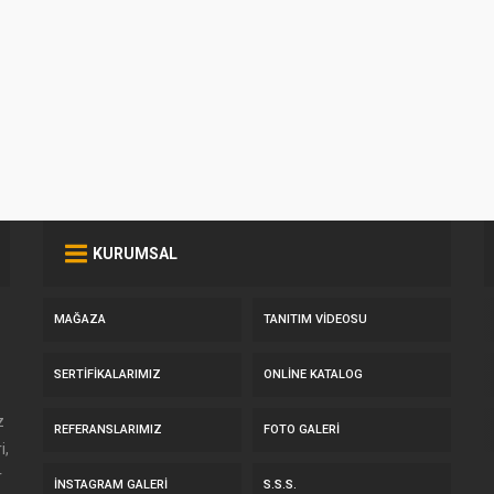
KURUMSAL
MAĞAZA
TANITIM VIDEOSU
SERTIFIKALARIMIZ
ONLINE KATALOG
z
REFERANSLARIMIZ
FOTO GALERI
i,
r
İNSTAGRAM GALERI
S.S.S.