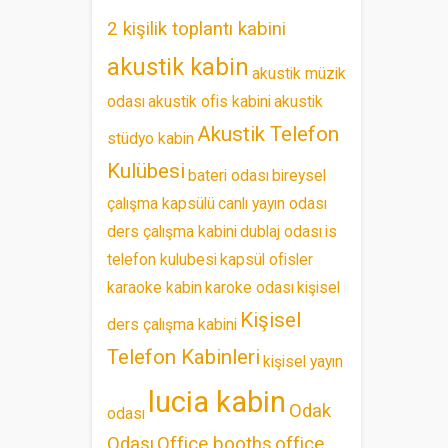
2 kişilik toplantı kabini
akustik kabin
akustik müzik
odası
akustik ofis kabini
akustik
Akustik Telefon
stüdyo kabin
Kulübesi
bateri odası
bireysel
çalışma kapsülü
canlı yayın odası
ders çalışma kabini
dublaj odası
is
telefon kulubesi
kapsül ofisler
karaoke kabin
karoke odası
kişisel
Kişisel
ders çalışma kabini
Telefon Kabinleri
kişisel yayın
lucia kabin
Odak
odası
Odası
Office booths
office