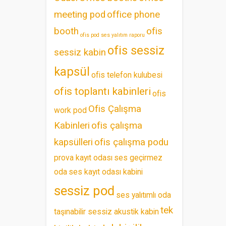
meeting pod
office phone
booth
ofis
ofis pod ses yalıtım raporu
ofis sessiz
sessiz kabin
kapsül
ofis telefon kulubesi
ofis toplantı kabinleri
ofis
Ofis Çalışma
work pod
Kabinleri
ofis çalışma
kapsülleri
ofis çalışma podu
prova kayıt odası
ses geçirmez
oda
ses kayıt odası kabini
sessiz pod
ses yalıtımlı oda
tek
taşınabilir sessiz akustik kabin