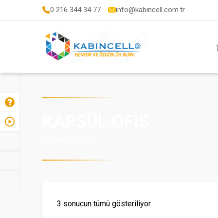
0 216 344 34 77
info@kabincell.com.tr
KAPSÜL OFIS
Anasayfa
»
Sayfa
Popülerliğe
3 sonucun tümü gösteriliyor
göre