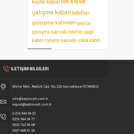
tek kişilik
kişilik kabin
çalışma kabini
telefon
görüşme kabinleri
telefon
görüşme kapsülü
telefon çağrı
kabini
toplantı kapsülü
vokal kabin
İLETİŞİM BİLGİLERİ
Merve Mah. Atatürk Cad. No:226 Sancaktepe/İSTANBUL
info@kabincell.com.tr
export@kabincell.com.tr
0 216 344 34 22
0216 344 34 77
0532 762 36 08
0507 668 41 24