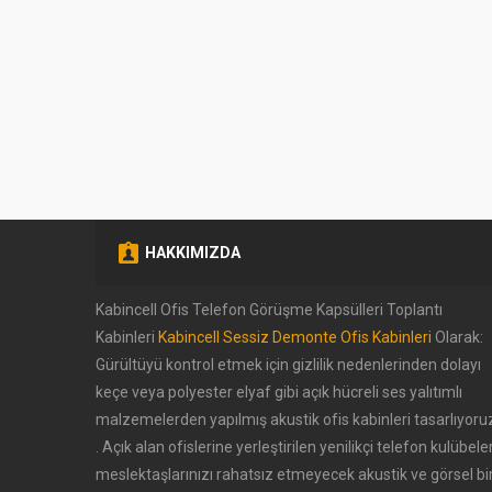
HAKKIMIZDA
Kabincell Ofis Telefon Görüşme Kapsülleri Toplantı
Kabinleri
Kabincell Sessiz Demonte Ofis Kabinleri
Olarak:
Müşteri Temsilcisi (Halil
Gürültüyü kontrol etmek için gizlilik nedenlerinden dolayı
Kaygusuz)
keçe veya polyester elyaf gibi açık hücreli ses yalıtımlı
malzemelerden yapılmış akustik ofis kabinleri tasarlıyoru
. Açık alan ofislerine yerleştirilen yenilikçi telefon kulübeler
meslektaşlarınızı rahatsız etmeyecek akustik ve görsel bi