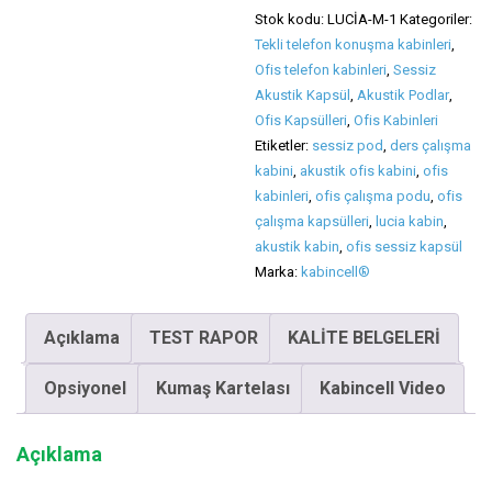
Kabini
Stok kodu:
LUCİA-M-1
Kategoriler:
adet
Tekli telefon konuşma kabinleri
,
Ofis telefon kabinleri
,
Sessiz
Akustik Kapsül
,
Akustik Podlar
,
Ofis Kapsülleri
,
Ofis Kabinleri
Etiketler:
sessiz pod
,
ders çalışma
kabini
,
akustik ofis kabini
,
ofis
kabinleri
,
ofis çalışma podu
,
ofis
çalışma kapsülleri
,
lucia kabin
,
akustik kabin
,
ofis sessiz kapsül
Marka:
kabincell®
Açıklama
TEST RAPOR
KALİTE BELGELERİ
Opsiyonel
Kumaş Kartelası
Kabincell Video
Açıklama