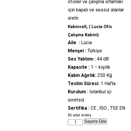
ofisler ve çalışma ortamları
için kapalı ve sessiz alanlar
üretir.
Kabincell, ( Lucia Ofis
Çalışma Kabini)
Aile :
Lucia
Menşei :
Türkiye
Ses Yalıtımı :
44 dB
Kapasite :
1 – kişilik
Kabin Ağırlık:
250 Kğ
Teslim Süresi:
1 Hafta
Kurulum :
İstanbul içi
ücretsiz
Sertifika :
CE , İSO , TSE EN
85 adet stokta
Sepete Ekle
Ofis
Çalışma