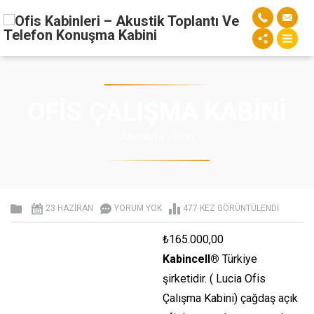
OFIS ÇALIŞMA KABINI
Anasayfa
»
Ürün
23 HAZIRAN
YORUM YOK
477 KEZ GÖRÜNTÜLENDI
₺
165.000,00
Kabincell®
Türkiye
şirketidir. ( Lucia Ofis
Çalışma Kabini) çağdaş açık