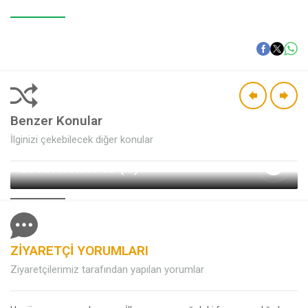
Benzer Konular
İlginizi çekebilecek diğer konular
LUCIA WORK POD (M)
ZİYARETÇİ YORUMLARI
Müşteri Temsilcisi (Halil
Kaygusuz)
Ziyaretçilerimiz tarafından yapılan yorumlar